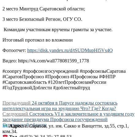
2 место Минтруд Саратовской области;
3 место Безопасный Регион, ОГУ СО.
Командам участникам вручены грамоты за участие.
Итоговый протокол во вложении
Фотоотчет:
https://disk.yandex.ru/d/tSUDMupHl5Vs4Q
Видео: https://vk.com/wall778081599_1778
#соопргу #профсоюзгосучреждений #профсоюзыСаратова
#СаратовПрофсоюз #Профсоюз #Профсоюзы #ФНПР
#Саратовскаяобласть #120летПрофсоюзамРоссии
#ГодТрудовойДоблести #доблестныйтруд
Навигация
Предыдущая
Предыдущий
24 октября в Парусе надежды состоялась
запись:
интеллектуальная игра на эрудицию Что? Где? Когда?
по
Следующая
Следующий
Состоялось VI и заключительное в уходящем году
записям
запись:
заседание президиума Профсоюза госучреждений
Саратовской области
Адрес:
г. Саратов, ул. им. Сакко и Ванцетти, зд.55, стр.1,
ком.34.