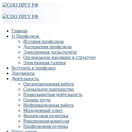
Перейти
Меню
Закрыть
к
содержимому
Главная
О Профсоюзе
История профсоюза
Достижения профсоюза
Электронная доска почёта
Организации входящие в структуру
Электронная галерея
Вступить в профсоюз
Документы
Деятельность
Организационная работа
Социальное партнерство
Правозащитная деятельность
Охрана труда
Информационная работа
Молодежный совет
Финансовая политика
Ревизионная комиссия
Профсоюзная путевка
Пресс-центр