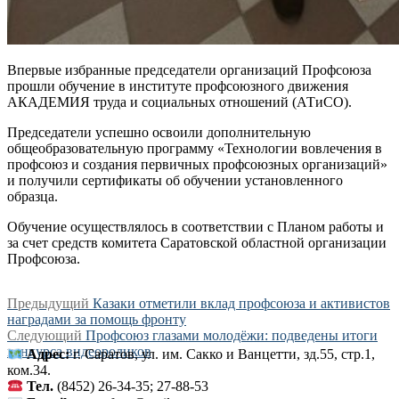
Впервые избранные председатели организаций Профсоюза
прошли обучение в институте профсоюзного движения
АКАДЕМИЯ труда и социальных отношений (АТиСО).
Председатели успешно освоили дополнительную
общеобразовательную программу «Технологии вовлечения в
профсоюз и создания первичных профсоюзных организаций»
и получили сертификаты об обучении установленного
образца.
Обучение осуществлялось в соответствии с Планом работы и
за счет средств комитета Саратовской областной организации
Профсоюза.
Навигация
Предыдущая
Предыдущий
Казаки отметили вклад профсоюза и активистов
запись:
наградами за помощь фронту
по
Следующая
Следующий
Профсоюз глазами молодёжи: подведены итоги
записям
запись:
конкурса видеороликов
Адрес:
г. Саратов, ул. им. Сакко и Ванцетти, зд.55, стр.1,
ком.34.
Тел.
(8452) 26-34-35; 27-88-53