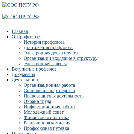
Перейти
Меню
Закрыть
к
содержимому
Главная
О Профсоюзе
История профсоюза
Достижения профсоюза
Электронная доска почёта
Организации входящие в структуру
Электронная галерея
Вступить в профсоюз
Документы
Деятельность
Организационная работа
Социальное партнерство
Правозащитная деятельность
Охрана труда
Информационная работа
Молодежный совет
Финансовая политика
Ревизионная комиссия
Профсоюзная путевка
Пресс-центр