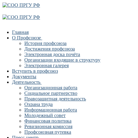
Перейти
Меню
Закрыть
к
содержимому
Главная
О Профсоюзе
История профсоюза
Достижения профсоюза
Электронная доска почёта
Организации входящие в структуру
Электронная галерея
Вступить в профсоюз
Документы
Деятельность
Организационная работа
Социальное партнерство
Правозащитная деятельность
Охрана труда
Информационная работа
Молодежный совет
Финансовая политика
Ревизионная комиссия
Профсоюзная путевка
Пресс-центр