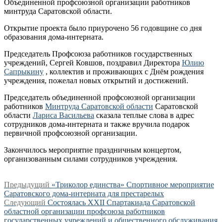
Объединенной профсоюзной организации работников
минтруда Саратовской области.
Открытие проекта было приурочено 56 годовщине со дня
образования дома-интерната.
Председатель Профсоюза работников государственных
учреждений, Сергей Ковшов, поздравил Директора
Юлию
Сапрыкину
, коллектив и проживающих с Днём рождения
учреждения, пожелал новых открытий и достижений.
Председатель объединенной профсоюзной организации
работников
Минтруда Саратовской области
Саратовской
области
Лариса Васильева
сказала теплые слова в адрес
сотрудников дома-интерната и также вручила подарок
первичной профсоюзной организации.
Закончилось мероприятие праздничным концертом,
организованным силами сотрудников учреждения.
Навигация
Предыдущая
Предыдущий
«Триколор единства» Спортивное мероприятие
запись:
Саратовского дома-интерната для престарелых
по
Следующая
Следующий
Состоялась XXII Спартакиада Саратовской
записям
запись:
областной организации профсоюза работников
государственных учреждений и общественного обслуживания