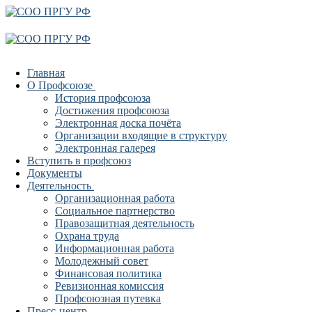
Перейти
Меню
Закрыть
к
содержимому
Главная
О Профсоюзе
История профсоюза
Достижения профсоюза
Электронная доска почёта
Организации входящие в структуру
Электронная галерея
Вступить в профсоюз
Документы
Деятельность
Организационная работа
Социальное партнерство
Правозащитная деятельность
Охрана труда
Информационная работа
Молодежный совет
Финансовая политика
Ревизионная комиссия
Профсоюзная путевка
Пресс-центр